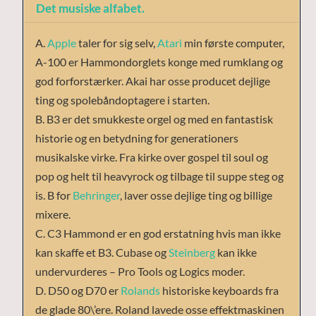
Det musiske alfabet.
A.
Apple
taler for sig selv,
Atari
min første computer,
A-100 er Hammondorglets konge med rumklang og
god forforstærker. Akai har osse producet dejlige
ting og spolebåndoptagere i starten.
B. B3 er det smukkeste orgel og med en fantastisk
historie og en betydning for generationers
musikalske virke. Fra kirke over gospel til soul og
pop og helt til heavyrock og tilbage til suppe steg og
is. B for
Behringer
, laver osse dejlige ting og billige
mixere.
C. C3 Hammond er en god erstatning hvis man ikke
kan skaffe et B3. Cubase og
Steinberg
kan ikke
undervurderes – Pro Tools og Logics moder.
D. D50 og D70 er
Rolands
historiske keyboards fra
de glade 80\’ere. Roland lavede osse effektmaskinen