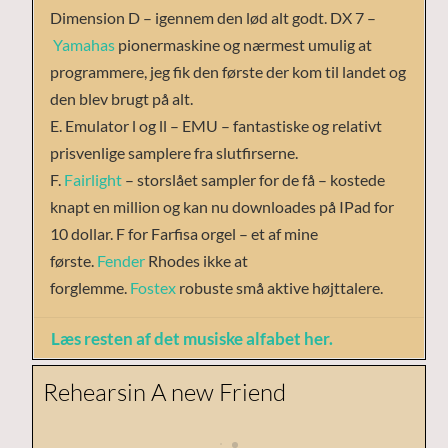
Dimension D – igennem den lød alt godt. DX 7 –
Yamahas
pionermaskine og nærmest umulig at
programmere, jeg fik den første der kom til landet og
den blev brugt på alt.
E. Emulator l og ll – EMU – fantastiske og relativt
prisvenlige samplere fra slutfirserne.
F.
Fairlight
– storslået sampler for de få – kostede
knapt en million og kan nu downloades på IPad for
10 dollar. F for Farfisa orgel – et af mine
første.
Fender
Rhodes ikke at
forglemme.
Fostex
robuste små aktive højttalere.
Læs resten af det musiske alfabet her.
Rehearsin A new Friend