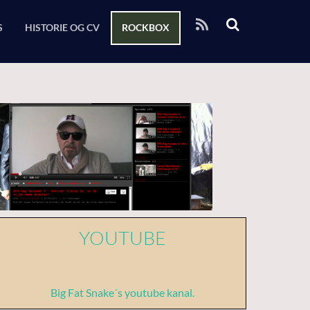
RSS
S
HISTORIE OG CV
ROCKBOX
YOUTUBE
Big Fat Snake´s youtube kanal.