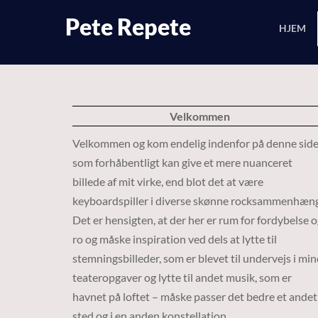
Skip
Pete Repete
to
HJEM
content
Velkommen
Velkommen og kom endelig indenfor på denne side
som forhåbentligt kan give et mere nuanceret
billede af mit virke, end blot det at være
keyboardspiller i diverse skønne rocksammenhæng
Det er hensigten, at der her er rum for fordybelse 
ro og måske inspiration ved dels at lytte til
stemningsbilleder, som er blevet til undervejs i min
teateropgaver og lytte til andet musik, som er
havnet på loftet – måske passer det bedre et andet
sted og i en anden konstellation.