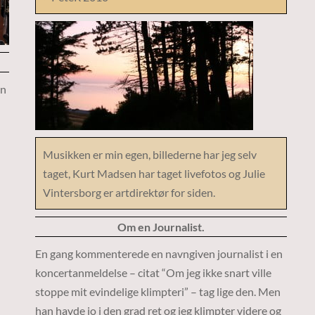
en
Musikken er min egen, billederne har jeg selv
taget, Kurt Madsen har taget livefotos og Julie
Vintersborg er artdirektør for siden.
Om en Journalist.
En gang kommenterede en navngiven journalist i en
koncertanmeldelse – citat “Om jeg ikke snart ville
stoppe mit evindelige klimpteri” – tag lige den. Men
han havde jo i den grad ret og jeg klimpter videre og