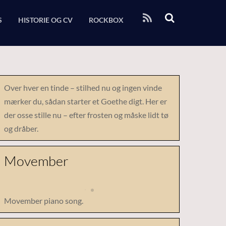
RSS
S
HISTORIE OG CV
ROCKBOX
Over hver en tinde – stilhed nu og ingen vinde
mærker du, sådan starter et Goethe digt. Her er
der osse stille nu – efter frosten og måske lidt tø
og dråber.
Movember
Movember piano song.