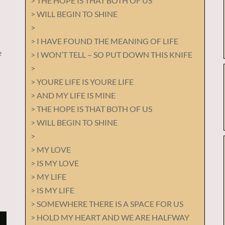
> THE HOPE IS THAT BOTH OF US
> WILL BEGIN TO SHINE
>
> I HAVE FOUND THE MEANING OF LIFE
e
> I WON’T TELL – SO PUT DOWN THIS KNIFE
>
> YOURE LIFE IS YOURE LIFE
> AND MY LIFE IS MINE
> THE HOPE IS THAT BOTH OF US
> WILL BEGIN TO SHINE
>
> MY LOVE
> IS MY LOVE
> MY LIFE
> IS MY LIFE
> SOMEWHERE THERE IS A SPACE FOR US
> HOLD MY HEART AND WE ARE HALFWAY