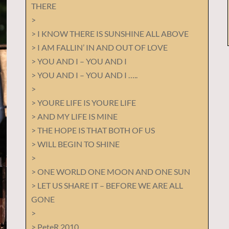
THERE
>
> I KNOW THERE IS SUNSHINE ALL ABOVE
> I AM FALLIN’ IN AND OUT OF LOVE
> YOU AND I – YOU AND I
> YOU AND I – YOU AND I …..
>
> YOURE LIFE IS YOURE LIFE
> AND MY LIFE IS MINE
> THE HOPE IS THAT BOTH OF US
> WILL BEGIN TO SHINE
>
> ONE WORLD ONE MOON AND ONE SUN
> LET US SHARE IT – BEFORE WE ARE ALL
GONE
>
> PeteR 2010