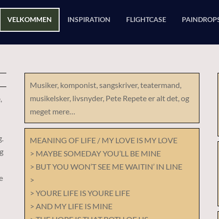
VELKOMMEN
INSPIRATION
FLIGHTCASE
PAINDROP
Musiker, komponist, sangskriver, teatermand,
musikelsker, livsnyder, Pete Repete er alt det, og
,
meget mere…
.
MEANING OF LIFE / MY LOVE IS MY LOVE
og
> MAYBE SOMEDAY YOU’LL BE MINE
> BUT YOU WON’T SEE ME WAITIN’ IN LINE
e
>
> YOURE LIFE IS YOURE LIFE
> AND MY LIFE IS MINE