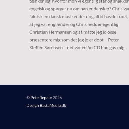
tænker jeg, hvorfor mon vi egentlig står og snakker
engelsk og spørger nu om han er dansker? Chris va
faktisk en dansk musiker der dog altid havde troet,
at jeg var englænder og Chris hedder egentlig
Christian Hermansen og så måtte jeg jo osse
præsentere mig som det jeg jo er døbt – Peter
Steffen Sørensen – det var en fin CD han gav mig.
©
Pete Repete
2026
Design BastaMedia.dk