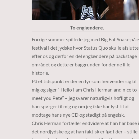
To englændere.
Forrige sommer spillede jeg med Big Fat Snake på 
festival i det jydske hvor Status Quo skulle afslutte
efter os og derfor en del englændere på backstage
området og dette er baggrunden for denne lille
historie.
På et tidspunkt er der en fyr som henvender sig til
mig og siger ” Hello I am Chris Herman and nice to
meet you Pete” – jeg svarer naturligvis høfligt og
han spørger til mig og om jeg ikke har lyst til at
modtage hans nye CD og stadigt på engelsk.
Chris Herman fortæller endvidere at han har base i
det nordjydske og at han faktisk er født der – stille