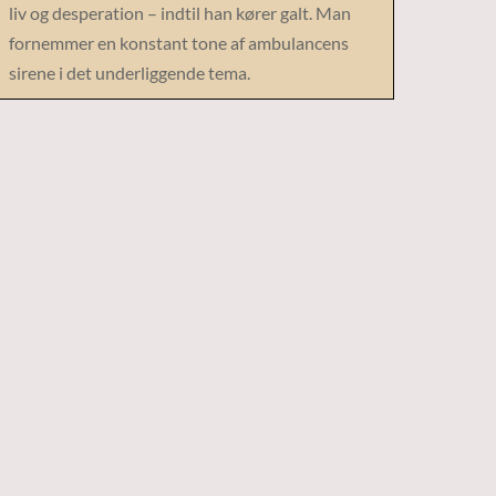
liv og desperation – indtil han kører galt. Man
fornemmer en konstant tone af ambulancens
sirene i det underliggende tema.